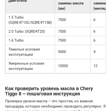
Двигатель
замены масла
замены м
(км)
(месяцы)
1.5 Turbo
7500
6
(SQRE4T15C/SQRE4T15B)
2.0 Turbo (SQRD4T20)
7500
6
1.6 Turbo
7500
6
Тяжелые условия
5000
4
эксплуатации
Умеренные условия
10000
12
эксплуатации
Как проверить уровень масла в Chery
Tiggo 8 ౼ пошаговая инструкция
Проверка уровня масла – это простая, но важная
процедура, которую необходимо проводить регулярно. Я