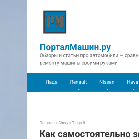
Перейти
к
контенту
ПорталМашин.ру
Обзоры и статьи про автомобили — сравне
ремонту машины своими руками
Лада
Renault
Nissan
Hava
Главная
»
Chery
»
Tiggo 8
Как самостоятельно 