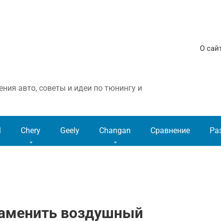
О сай
ния авто, советы и идеи по тюнингу и
l
Chery
Geely
Changan
Сравнение
Ра
заменить воздушный