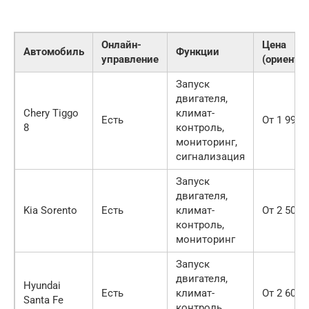
Онлайн-
Цена
Автомобиль
Функции
управление
(ориенти
Запуск
двигателя,
Chery Tiggo
климат-
Есть
От 1 999 
8
контроль,
мониторинг,
сигнализация
Запуск
двигателя,
Kia Sorento
Есть
климат-
От 2 500 
контроль,
мониторинг
Запуск
двигателя,
Hyundai
Есть
климат-
От 2 600 
Santa Fe
контроль,