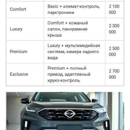
Basic + климат-контроль,
2 100
Comfort
парктроники
000
Comfort + кожаный
2 300
Luxury
салон, панорамная
000
крыша
Luxury + мультимедийная
2 500
Premium
система, камера заднего
000
вида
Premium + полный
2 700
Exclusive
привод, адаптивный
000
круиз-контроль