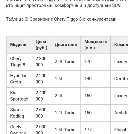
кто ищет просторный, комфортный и доступный SUV.
Таблица 3: Сравнение Chery Tiggo 8 с конкурентами
Цена
Мощность
Модель
Двигатель
Комплек
(руб.)
(л.с.)
Chery
2 300
2.0L Turbo
170
Luxury
Tiggo 8
000
Hyundai
2 200
1.6L
140
Comfort
Creta
000
Kia
2 400
2.0L
150
Luxury
Sportage
000
Skoda
2 600
1.4L Turbo
150
Ambition
Kodiaq
000
Geely
2 000
1.5L Turbo
177
Flagship
Coolray
000