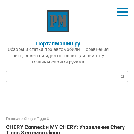
Перейти
к
контенту
ПорталМашин.ру
Обзоры и статьи про автомобили — сравнения
авто, советы и идеи по тюнингу и ремонту
машины своими руками
Поиск:
Главная
»
Chery
»
Tiggo 8
CHERY Connect и MY CHERY: Управление Chery
Tiggo 8 со смартфона