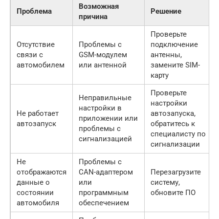
Возможная
Проблема
Решение
причина
Проверьте
Отсутствие
Проблемы с
подключение
связи с
GSM-модулем
антенны,
автомобилем
или антенной
замените SIM-
карту
Проверьте
Неправильные
настройки
настройки в
Не работает
автозапуска,
приложении или
автозапуск
обратитесь к
проблемы с
специалисту по
сигнализацией
сигнализации
Не
Проблемы с
отображаются
CAN-адаптером
Перезагрузите
данные о
или
систему,
состоянии
программным
обновите ПО
автомобиля
обеспечением