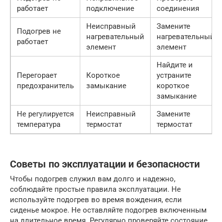
работает
подключение
соединения
Неисправный
Замените
Подогрев не
нагревательный
нагревательный
работает
элемент
элемент
Найдите и
Перегорает
Короткое
устраните
предохранитель
замыкание
короткое
замыкание
Не регулируется
Неисправный
Замените
температура
термостат
термостат
Советы по эксплуатации и безопасности
Чтобы подогрев служил вам долго и надежно,
соблюдайте простые правила эксплуатации. Не
используйте подогрев во время вождения, если
сиденье мокрое. Не оставляйте подогрев включенным
на длительное время. Регулярно проверяйте состояние