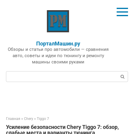
Перейти
к
контенту
ПорталМашин.ру
Обзоры и статьи про автомобили — сравнения
авто, советы и идеи по тюнингу и ремонту
машины своими руками
Поиск:
Главная
»
Chery
»
Tiggo 7
Усиление безопасности Chery Tiggo 7: обзор,
слабые места и варианты тюнинга