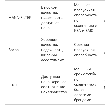
Меньшая
Высокое
пропускная
качество,
способность
150
MANN-FILTER
надежность,
по
руб
доступная
сравнению с
цена.
K&N и BMC.
Хорошее
качество,
Средняя
180
Bosch
надежность,
пропускная
руб
широкий
способность.
ассортимент.
Меньший
срок службы
Доступная
по
цена, хорошее
100
Fram
сравнению с
соотношение
руб
более
цена/качество.
дорогими
брендами.