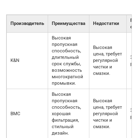
Пр
Производитель
Преимущества
Недостатки
ст
Высокая
пропускная
Высокая
способность,
цена, требует
длительный
300
K&N
регулярной
срок службы,
руб
чистки и
возможность
смазки.
многократной
промывки.
Высокая
пропускная
Высокая
способность,
цена, требует
350
BMC
хорошая
регулярной
руб
фильтрация,
чистки и
стильный
смазки.
дизайн.