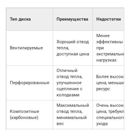
Тип диска
Преимущества
Недостатки
Менее
Хороший отвод
эффективны
Вентилируемые
тепла,
при
доступная цена
экстремальных
нагрузках
Отличный
отвод тепла,
Более высокая
Перфорированные
улучшенное
цена, меньший
сцепление с
ресурс
колодками
Максимальный
Очень высокая
Композитные
отвод тепла,
цена, требуют
(карбоновые)
минимальный
специального
вес
ухода