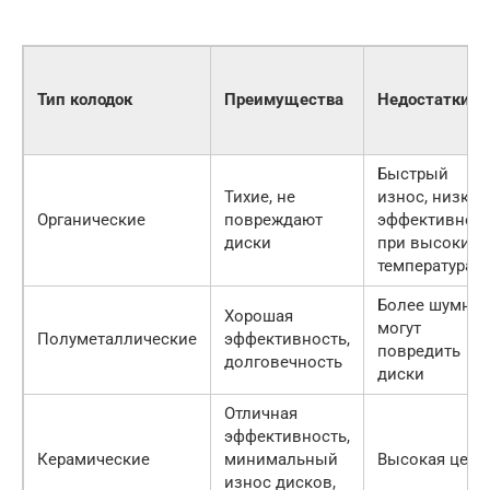
Тип колодок
Преимущества
Недостатки
Быстрый
Тихие, не
износ, низкая
Органические
повреждают
эффективнос
диски
при высоких
температурах
Более шумные
Хорошая
могут
Полуметаллические
эффективность,
повредить
долговечность
диски
Отличная
эффективность,
Керамические
минимальный
Высокая цена
износ дисков,