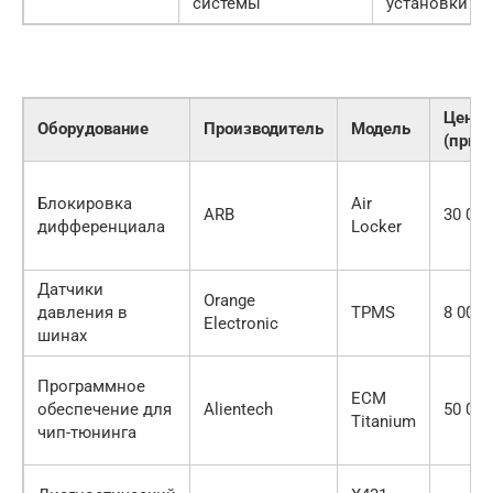
системы
установки
Цена
Оборудование
Производитель
Модель
(прим
Блокировка
Air
ARB
30 000
дифференциала
Locker
Датчики
Orange
давления в
TPMS
8 000 
Electronic
шинах
Программное
ECM
обеспечение для
Alientech
50 000
Titanium
чип-тюнинга