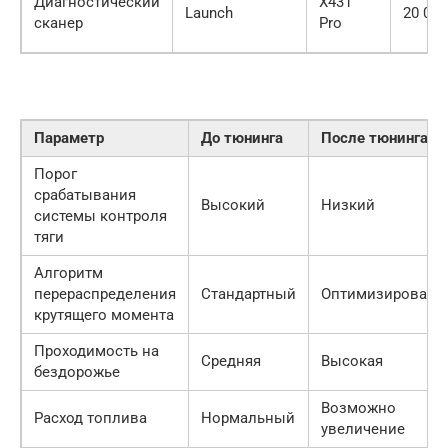
Диагностический
X431
Launch
20 000
сканер
Pro
Параметр
До тюнинга
После тюнинга
Порог
срабатывания
Высокий
Низкий
системы контроля
тяги
Алгоритм
перераспределения
Стандартный
Оптимизированн
крутящего момента
Проходимость на
Средняя
Высокая
бездорожье
Возможно
Расход топлива
Нормальный
увеличение