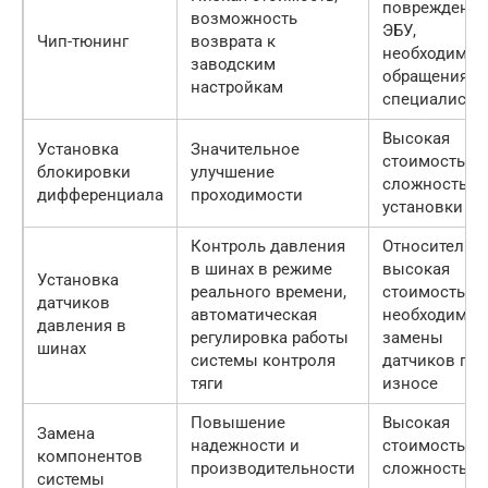
повреждения
возможность
ЭБУ,
Чип-тюнинг
возврата к
необходимос
заводским
обращения к
настройкам
специалиста
Высокая
Установка
Значительное
стоимость,
блокировки
улучшение
сложность
дифференциала
проходимости
установки
Контроль давления
Относительн
в шинах в режиме
высокая
Установка
реального времени,
стоимость,
датчиков
автоматическая
необходимос
давления в
регулировка работы
замены
шинах
системы контроля
датчиков при
тяги
износе
Повышение
Высокая
Замена
надежности и
стоимость,
компонентов
производительности
сложность
системы