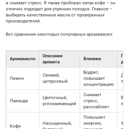
и снимает стресс. Я также пробовал запах кофе – он
отлично подходит для утренних поездок. Главное –
выбирать качественные масла от проверенных
производителей.
Вот сравнение некоторых популярных аромамасел:
Описание
Под
Аромамасло
Влияние
аромата
для
Бодрит,
Свежий,
Дне
Лимон
повышает
цитрусовый
пое
концентрацию
Снимает
Цветочный,
Веч
Лаванда
стресс,
успокаивающий
пое
расслабляет
Повышает
Насыщенный,
энергию,
Утр
Кофе