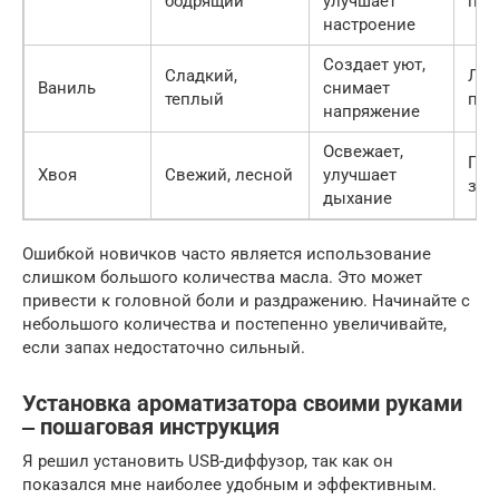
бодрящий
улучшает
пое
настроение
Создает уют,
Сладкий,
Лю
Ваниль
снимает
теплый
пое
напряжение
Освежает,
Пое
Хвоя
Свежий, лесной
улучшает
за 
дыхание
Ошибкой новичков часто является использование
слишком большого количества масла. Это может
привести к головной боли и раздражению. Начинайте с
небольшого количества и постепенно увеличивайте,
если запах недостаточно сильный.
Установка ароматизатора своими руками
‒ пошаговая инструкция
Я решил установить USB-диффузор, так как он
показался мне наиболее удобным и эффективным.