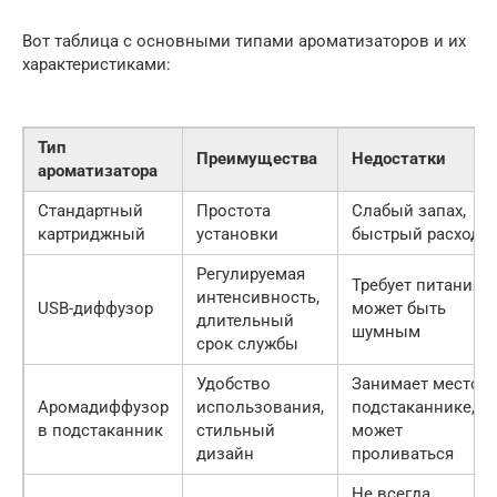
Вот таблица с основными типами ароматизаторов и их
характеристиками:
Тип
Преимущества
Недостатки
ароматизатора
Стандартный
Простота
Слабый запах,
картриджный
установки
быстрый расход
Регулируемая
Требует питания,
интенсивность,
USB-диффузор
может быть
длительный
шумным
срок службы
Удобство
Занимает место в
Аромадиффузор
использования,
подстаканнике,
в подстаканник
стильный
может
дизайн
проливаться
Не всегда