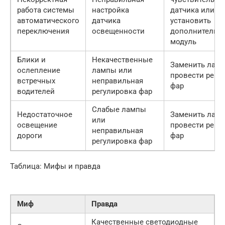
работа системы
настройка
датчика или
автоматического
датчика
установить
переключения
освещенности
дополнительн
модуль
Блики и
Некачественные
Заменить лам
ослепление
лампы или
провести регу
встречных
неправильная
фар
водителей
регулировка фар
Слабые лампы
Недостаточное
Заменить лам
или
освещение
провести регу
неправильная
дороги
фар
регулировка фар
Таблица: Мифы и правда
Миф
Правда
Качественные светодиодные