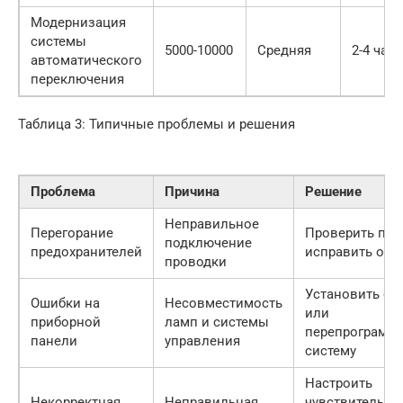
Модернизация
системы
5000-10000
Средняя
2-4 часа
автоматического
переключения
Таблица 3: Типичные проблемы и решения
Проблема
Причина
Решение
Неправильное
Перегорание
Проверить про
подключение
предохранителей
исправить оши
проводки
Установить об
Ошибки на
Несовместимость
или
приборной
ламп и системы
перепрограмм
панели
управления
систему
Настроить
Некорректная
Неправильная
чувствительно