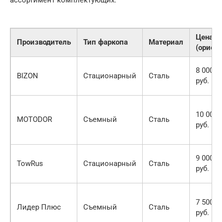
ассортимент комплектующих.
Цена
Производитель
Тип фаркопа
Материал
(ориен
8 000 —
BIZON
Стационарный
Сталь
руб.
10 000 
MOTODOR
Съемный
Сталь
руб.
9 000 —
TowRus
Стационарный
Сталь
руб.
7 500 —
Лидер Плюс
Съемный
Сталь
руб.