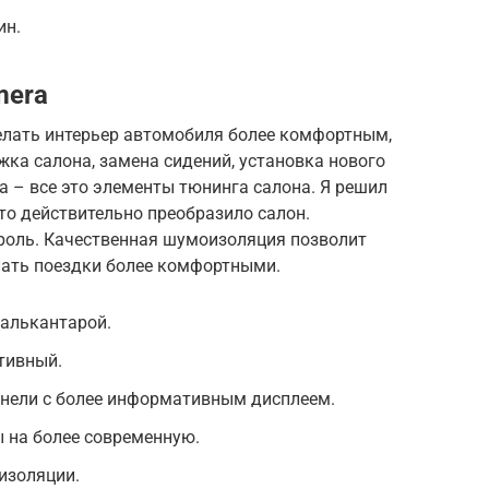
ин.
mera
елать интерьер автомобиля более комфортным,
ка салона, замена сидений, установка нового
а – все это элементы тюнинга салона. Я решил
это действительно преобразило салон.
роль. Качественная шумоизоляция позволит
лать поездки более комфортными.
 алькантарой.
тивный.
анели с более информативным дисплеем.
 на более современную.
изоляции.