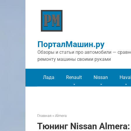
Перейти
к
контенту
ПорталМашин.ру
Обзоры и статьи про автомобили — сравне
ремонту машины своими руками
Лада
Renault
Nissan
Hava
Главная
»
Almera
Тюнинг Nissan Almera: