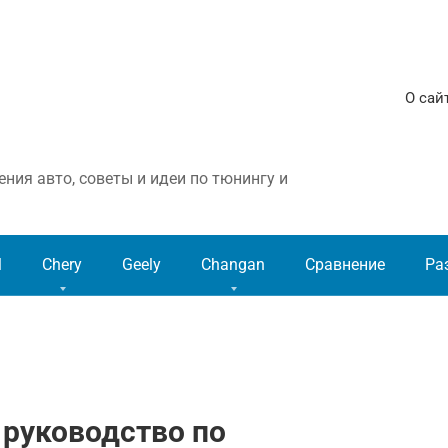
О сай
ния авто, советы и идеи по тюнингу и
l
Chery
Geely
Changan
Сравнение
Ра
 руководство по