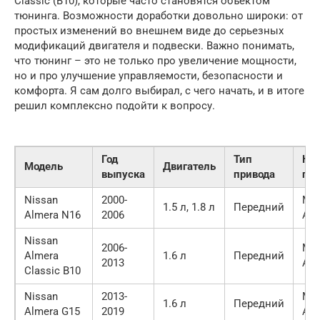
Classic (B10), которые часто становятся объектом
тюнинга. Возможности доработки довольно широки: от
простых изменений во внешнем виде до серьезных
модификаций двигателя и подвески. Важно понимать,
что тюнинг – это не только про увеличение мощности,
но и про улучшение управляемости, безопасности и
комфорта. Я сам долго выбирал, с чего начать, и в итоге
решил комплексно подойти к вопросу.
Год
Тип
Ко
Модель
Двигатель
выпуска
привода
пер
Nissan
2000-
МК
1.5 л, 1.8 л
Передний
Almera N16
2006
АК
Nissan
2006-
МК
Almera
1.6 л
Передний
2013
АК
Classic B10
Nissan
2013-
МК
1.6 л
Передний
Almera G15
2019
АК