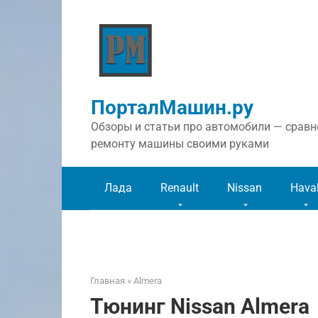
Перейти
к
контенту
ПорталМашин.ру
Обзоры и статьи про автомобили — сравне
ремонту машины своими руками
Лада
Renault
Nissan
Hava
Главная
»
Almera
Тюнинг Nissan Almera