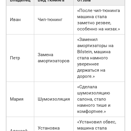
Владелец
Вид тюнинга
Отзыв
«После чип-тюнинга
машина стала
Иван
Чип-тюнинг
заметно резвее,
особенно на низах.»
«Заменил
амортизаторы на
Bilstein, машина
Замена
Петр
стала намного
амортизаторов
увереннее
держаться на
дороге.»
«Сделала
шумоизоляцию
Мария
Шумоизоляция
салона, стало
намного тише и
комфортнее.»
«Установил обвес,
Установка
машина стала