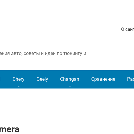
О сай
ния авто, советы и идеи по тюнингу и
l
Chery
Geely
Changan
Сравнение
Ра
lmera