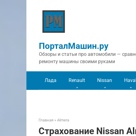
Перейти
к
контенту
ПорталМашин.ру
Обзоры и статьи про автомобили — сравне
ремонту машины своими руками
Лада
Renault
Nissan
Hava
Главная
»
Almera
Страхование Nissan A