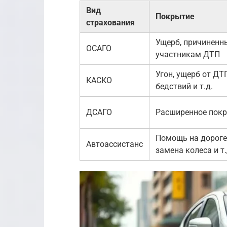
Вид
Покрытие
страхования
Ущерб, причиненн
ОСАГО
участникам ДТП
Угон, ущерб от ДТ
КАСКО
бедствий и т.д.
ДСАГО
Расширенное пок
Помощь на дороге 
Автоассистанс
замена колеса и т.