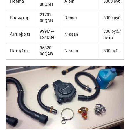
Помпа
Aisin
3000 руб.
00QAB
21701-
Радиатор
Denso
6000 руб.
00QAB
999MP-
800 руб./
Антифриз
Nissan
L24D04
литр
95820-
Патрубок
Nissan
500 руб.
00QAB