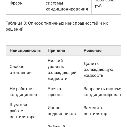
1000-3000
Фреон
системы
руб.
кондиционирования
Таблица 3: Список типичных неисправностей и их
решений
Неисправность
Причина
Решение
Низкий
Долить
Слабое
уровень
охлаждающую
отопление
охлаждающей
жидкость
жидкости
Не работает
Утечка
Заправить систему
кондиционер
фреона
кондиционирования
Шум при
Износ
Заменить
работе
подшипников
вентилятор
вентилятора