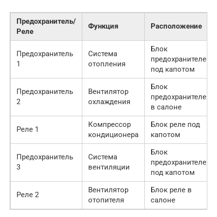
Предохранитель/
Функция
Расположение
Реле
Блок
Предохранитель
Система
предохранителей
1
отопления
под капотом
Блок
Предохранитель
Вентилятор
предохранителей
2
охлаждения
в салоне
Компрессор
Блок реле под
Реле 1
кондиционера
капотом
Блок
Предохранитель
Система
предохранителей
3
вентиляции
под капотом
Вентилятор
Блок реле в
Реле 2
отопителя
салоне