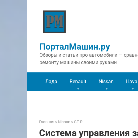
Перейти
к
контенту
ПорталМашин.ру
Обзоры и статьи про автомобили — сравне
ремонту машины своими руками
Лада
Renault
Nissan
Hava
Главная
»
Nissan
»
GT-R
Система управления з