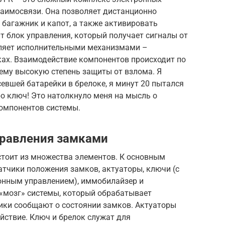
заимосвязи. Она позволяет дистанционно
 багажник и капот, а также активировать
т блок управления, который получает сигналы от
вляет исполнительными механизмами –
ах. Взаимодействие компонентов происходит по
му высокую степень защиты от взлома. Я
севшей батарейки в брелоке, я минут 20 пытался
о ключ! Это натолкнуло меня на мысль о
компонентов системы.
равления замками
стоит из множества элементов. К основным
датчики положения замков, актуаторы, ключи (с
ионным управлением), иммобилайзер и
 «мозг» системы, который обрабатывает
ики сообщают о состоянии замков. Актуаторы
йствие. Ключ и брелок служат для