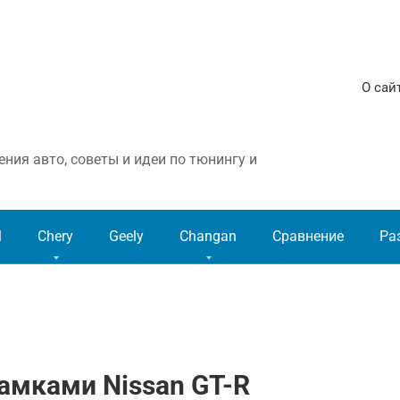
О сай
ния авто, советы и идеи по тюнингу и
l
Chery
Geely
Changan
Сравнение
Ра
амками Nissan GT-R