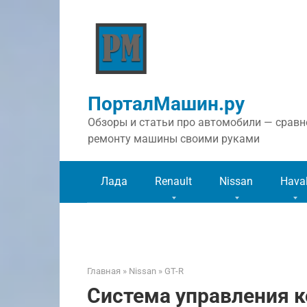
Перейти
к
контенту
ПорталМашин.ру
Обзоры и статьи про автомобили — сравне
ремонту машины своими руками
Лада
Renault
Nissan
Hava
Главная
»
Nissan
»
GT-R
Система управления к