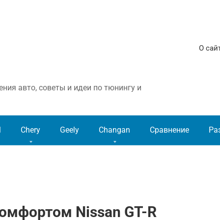
О сай
ния авто, советы и идеи по тюнингу и
l
Chery
Geely
Changan
Сравнение
Ра
омфортом Nissan GT-R