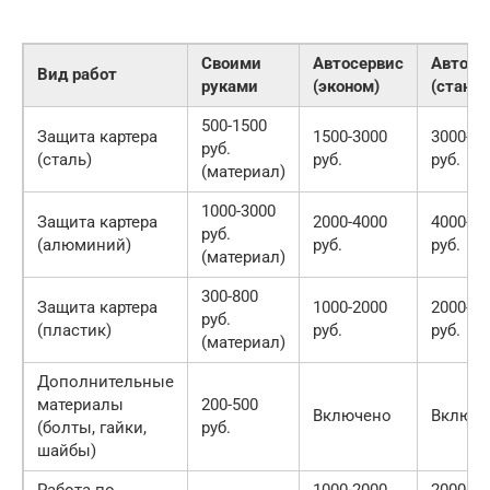
Своими
Автосервис
Автосе
Вид работ
руками
(эконом)
(станда
500-1500
Защита картера
1500-3000
3000-50
руб.
(сталь)
руб.
руб.
(материал)
1000-3000
Защита картера
2000-4000
4000-60
руб.
(алюминий)
руб.
руб.
(материал)
300-800
Защита картера
1000-2000
2000-30
руб.
(пластик)
руб.
руб.
(материал)
Дополнительные
материалы
200-500
Включено
Включе
(болты, гайки,
руб.
шайбы)
Работа по
1000-2000
2000-30