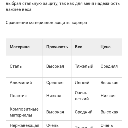
выбрал стальную защиту, так как для меня надежность
важнее веса.
Сравнение материалов защиты картера
К
Материал
Прочность
Вес
Цена
с
Н
Сталь
Высокая
Тяжелый
Средняя
а
о
Алюминий
Средняя
Легкий
Высокая
В
Очень
Пластик
Низкая
Низкая
В
легкий
Композитные
Высокая
Средний
Высокая
В
материалы
Нержавеющая
Очень
Очень