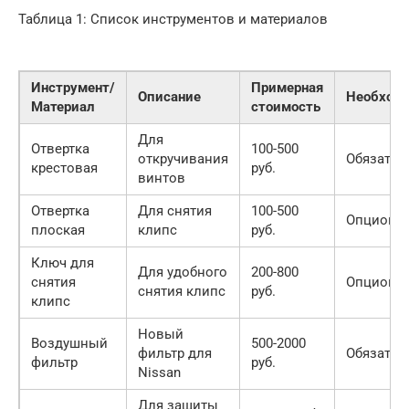
Таблица 1: Список инструментов и материалов
Инструмент/
Примерная
Описание
Необходи
Материал
стоимость
Для
Отвертка
100-500
откручивания
Обязател
крестовая
руб.
винтов
Отвертка
Для снятия
100-500
Опциона
плоская
клипс
руб.
Ключ для
Для удобного
200-800
снятия
Опциона
снятия клипс
руб.
клипс
Новый
Воздушный
500-2000
фильтр для
Обязател
фильтр
руб.
Nissan
Для защиты