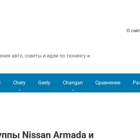
О сай
ния авто, советы и идеи по тюнингу и
l
Chery
Geely
Changan
Сравнение
Ра
ппы Nissan Armada и