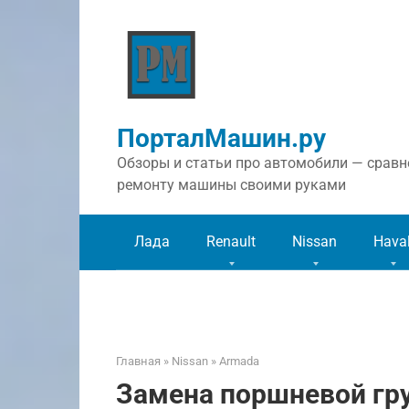
Перейти
к
контенту
ПорталМашин.ру
Обзоры и статьи про автомобили — сравне
ремонту машины своими руками
Лада
Renault
Nissan
Hava
Главная
»
Nissan
»
Armada
Замена поршневой гру