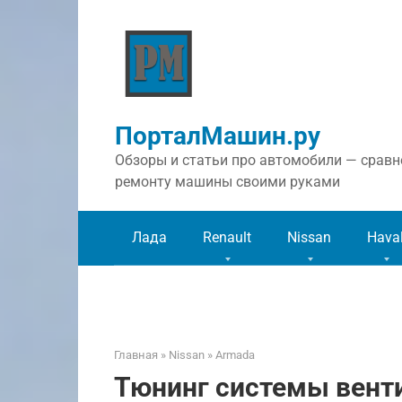
Перейти
к
контенту
ПорталМашин.ру
Обзоры и статьи про автомобили — сравне
ремонту машины своими руками
Лада
Renault
Nissan
Hava
Главная
»
Nissan
»
Armada
Тюнинг системы вент