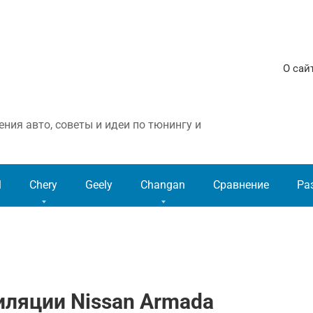
О сай
ния авто, советы и идеи по тюнингу и
l
Chery
Geely
Changan
Сравнение
Ра
иляции Nissan Armada