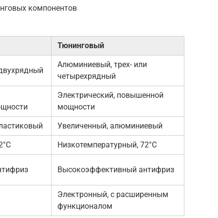
инговых компонентов
Тюнинговый
Алюминиевый, трех- или
двухрядный
четырехрядный
Электрический, повышенной
ощности
мощности
пластиковый
Увеличенный, алюминиевый
2°C
Низкотемпературный, 72°C
нтифриз
Высокоэффективный антифриз
Электронный, с расширенным
функционалом