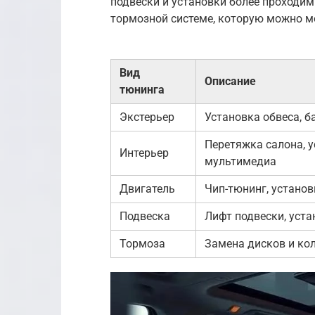
подвески и установки более проходимы
тормозной системе, которую можно м
Вид
Описание
тюнинга
Экстерьер
Установка обвеса, б
Перетяжка салона, 
Интерьер
мультимедиа
Двигатель
Чип-тюнинг, устано
Подвеска
Лифт подвески, уст
Тормоза
Замена дисков и ко