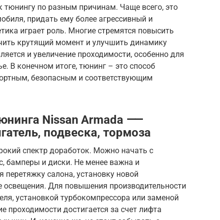
 тюнингу по разным причинам. Чаще всего, это
обиля, придать ему более агрессивный и
етика играет роль. Многие стремятся повысить
ичить крутящий момент и улучшить динамику
яется и увеличение проходимости, особенно для
е. В конечном итоге, тюнинг – это способ
фортным, безопасным и соответствующим
тюнинга Nissan Armada ⸺
игатель, подвеска, тормоза
рокий спектр доработок. Можно начать с
с, бамперы и диски. Не менее важна и
 перетяжку салона, установку новой
е освещения. Для повышения производительности
еля, установкой турбокомпрессора или заменой
е проходимости достигается за счет лифта