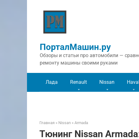
Перейти
к
контенту
ПорталМашин.ру
Обзоры и статьи про автомобили — сравне
ремонту машины своими руками
Лада
Renault
Nissan
Hava
Главная
»
Nissan
»
Armada
Тюнинг Nissan Armada