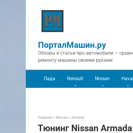
Перейти
к
контенту
ПорталМашин.ру
Обзоры и статьи про автомобили — сравне
ремонту машины своими руками
Лада
Renault
Nissan
Hava
Главная
»
Nissan
»
Armada
Тюнинг Nissan Armada