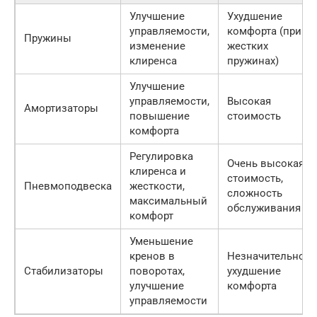
Улучшение
Ухудшение
управляемости,
комфорта (при
Пружины
изменение
жестких
клиренса
пружинах)
Улучшение
управляемости,
Высокая
Амортизаторы
повышение
стоимость
комфорта
Регулировка
Очень высокая
клиренса и
стоимость,
Пневмоподвеска
жесткости,
сложность
максимальный
обслуживания
комфорт
Уменьшение
кренов в
Незначительное
Стабилизаторы
поворотах,
ухудшение
улучшение
комфорта
управляемости