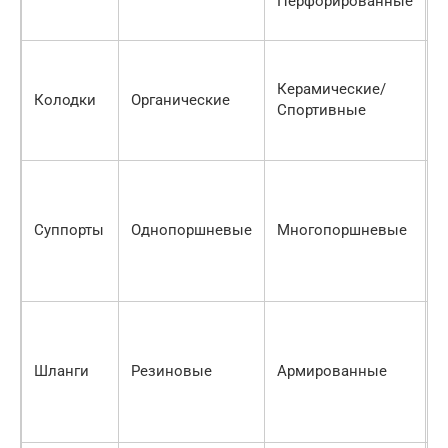
Перфорированные
п
э
Л
с
Керамические/
Колодки
Органические
у
Спортивные
в
т
У
т
у
Суппорты
Однопоршневые
Многопоршневые
р
р
н
У
о
т
Шланги
Резиновые
Армированные
п
р
ш