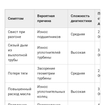
При
Вероятная
Сложность
Симптом
сто
причина
диагностики
диа
Свист при
Износ
2 00
Средняя
разгоне
подшипников
000 
Сизый дым
Износ
из
3 00
уплотнителей
Высокая
выхлопной
000 
турбины
трубы
Засорение
2 50
Потеря тяги
геометрии
Средняя
000 
турбины
Износ
Повышенный
3 50
уплотнительных
Высокая
расход масла
000 
колец
Появление
Повреждение
4 00