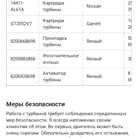
14411-
Картридж
25 0
Nissan
AL61A
турбины
35 0
Картридж
18 0
GT2052V7
Garrett
турбины
28 0
Прокладка
500 
8200668698
Renault
турбины
000
Уплотнительное
8200882868
Renault
300 
кольцо
Активатор
8 00
8200928698
Renault
турбины
000
Меры безопасности
Работа с турбиной требует соблюдения определенных
мер безопасности. Я всегда напоминаю своим
клиентам об этом. Во-первых, двигатель может быть
очень горячим. Обязательно дождитесь его остывания,