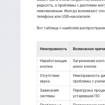
редкость, а проблемы с дисплеем мо
невозможным. Иногда возникают слож
телефона или USB-накопителя.
Вот таблица с наиболее распростран
Неисправность
Возможная прич
Неработающие
Загрязнение конт
кнопки
износ кнопок
Отсутствие
Неисправность д
звука
проблемы с усил
Зависания
Перегрузка проце
системы
устаревшее ПО