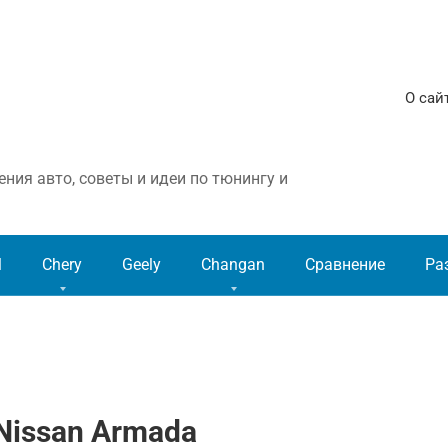
О сай
ния авто, советы и идеи по тюнингу и
l
Chery
Geely
Changan
Сравнение
Ра
Nissan Armada