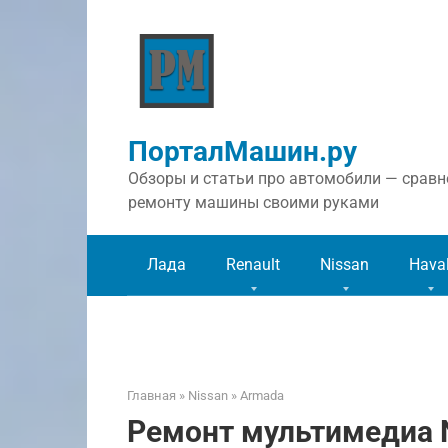
Перейти
к
контенту
ПорталМашин.ру
Обзоры и статьи про автомобили — сравне
ремонту машины своими руками
Лада
Renault
Nissan
Hava
Главная
»
Nissan
»
Armada
Ремонт мультимедиа 