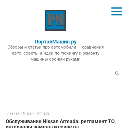
Перейти
к
контенту
ПорталМашин.ру
Обзоры и статьи про автомобили — сравнения
авто, советы и идеи по тюнингу и ремонту
машины своими руками
Поиск:
Главная
»
Nissan
»
Armada
Обслуживание Nissan Armada: регламент ТО,
интервалы замены и секреты