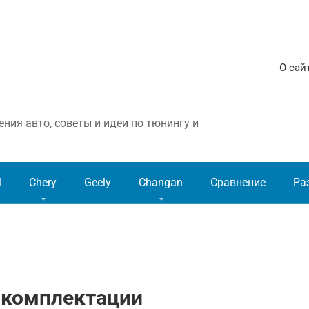
О сай
ния авто, советы и идеи по тюнингу и
l
Chery
Geely
Changan
Сравнение
Ра
 комплектации