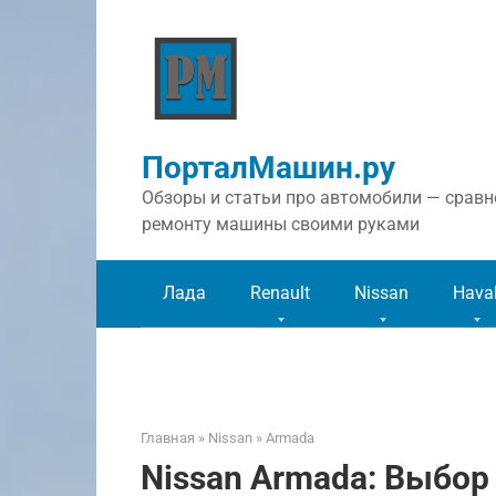
Перейти
к
контенту
ПорталМашин.ру
Обзоры и статьи про автомобили — сравне
ремонту машины своими руками
Лада
Renault
Nissan
Hava
Главная
»
Nissan
»
Armada
Nissan Armada: Выбор