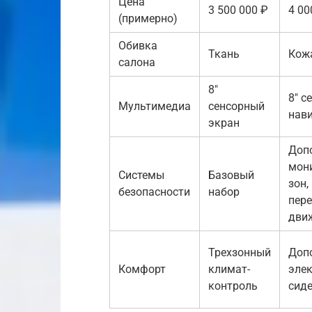
Цена
3 500 000 ₽
4 00
(примерно)
Обивка
Ткань
Кож
салона
8″
8″ с
Мультимедиа
сенсорный
нав
экран
Доп
мон
Системы
Базовый
зон,
безопасности
набор
пер
дви
Трехзонный
Доп
Комфорт
климат-
эле
контроль
сид