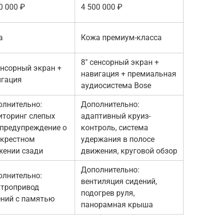
0 000 ₽
4 500 000 ₽
а
Кожа премиум-класса
8″ сенсорный экран +
енсорный экран +
навигация + премиальная
игация
аудиосистема Bose
олнительно:
Дополнительно:
иторинг слепых
адаптивный круиз-
 предупреждение о
контроль, система
екрестном
удержания в полосе
жении сзади
движения, круговой обзор
Дополнительно:
олнительно:
вентиляция сидений,
ктропривод
подогрев руля,
ений с памятью
панорамная крыша