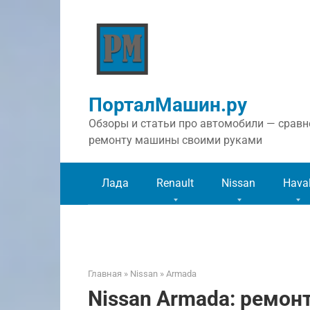
Перейти
к
контенту
ПорталМашин.ру
Обзоры и статьи про автомобили — сравне
ремонту машины своими руками
Лада
Renault
Nissan
Hava
Главная
»
Nissan
»
Armada
Nissan Armada: ремон