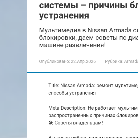
системы – причины б
устранения
Мультимедиа в Nissan Armada с
блокировки, даем советы по ди
машине развлечения!
Опубликовано:
22.Апр.2026
Рубрика:
Armad
Title: Nissan Armada: ремонт мульти
способы устранения
Meta Description: Не работает мульти
распространенных причинах блокировк
🛠️ Советы владельцам!
Вы когда-нибудь задумывались, поче