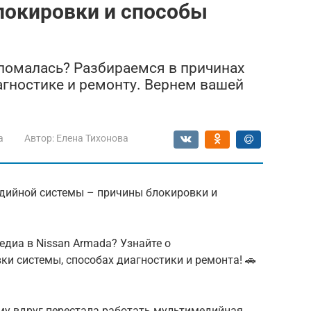
локировки и способы
ломалась? Разбираемся в причинах
агностике и ремонту. Вернем вашей
a
Автор:
Елена Тихонова
медийной системы – причины блокировки и
медиа в Nissan Armada? Узнайте о
и системы, способах диагностики и ремонта! 🚗
му вдруг перестала работать мультимедийная