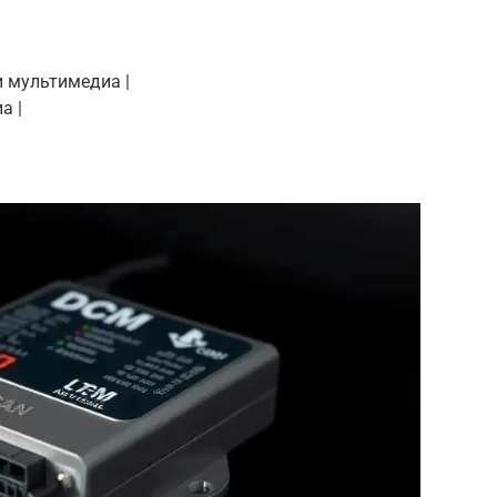
 и мультимедиа |
а |