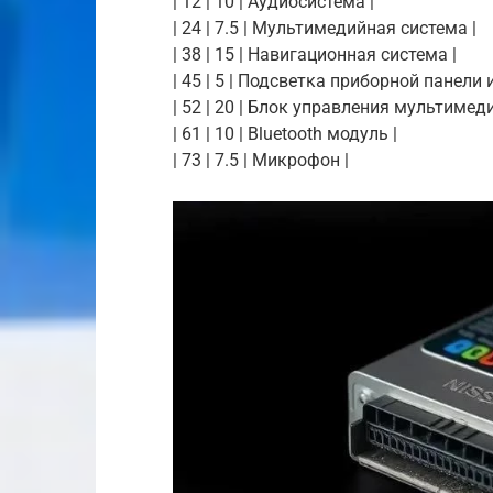
| 12 | 10 | Аудиосистема |
| 24 | 7.5 | Мультимедийная система |
| 38 | 15 | Навигационная система |
| 45 | 5 | Подсветка приборной панели
| 52 | 20 | Блок управления мультимеди
| 61 | 10 | Bluetooth модуль |
| 73 | 7.5 | Микрофон |