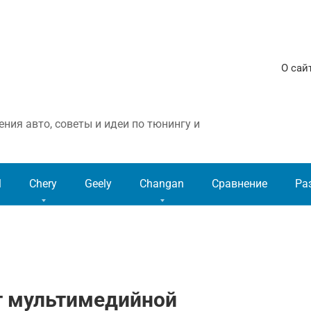
О сай
ния авто, советы и идеи по тюнингу и
l
Chery
Geely
Changan
Сравнение
Ра
т мультимедийной