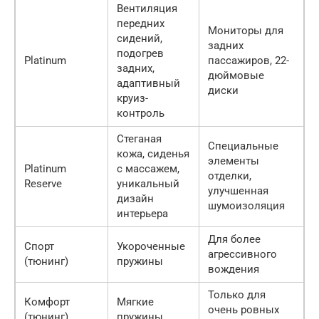
Вентиляция
передних
Мониторы для
сидений,
задних
подогрев
Platinum
пассажиров, 22-
задних,
дюймовые
адаптивный
диски
круиз-
контроль
Стеганая
Специальные
кожа, сиденья
элементы
Platinum
с массажем,
отделки,
Reserve
уникальный
улучшенная
дизайн
шумоизоляция
интерьера
Для более
Спорт
Укороченные
агрессивного
(тюнинг)
пружины
вождения
Только для
Комфорт
Мягкие
очень ровных
(тюнинг)
пружины