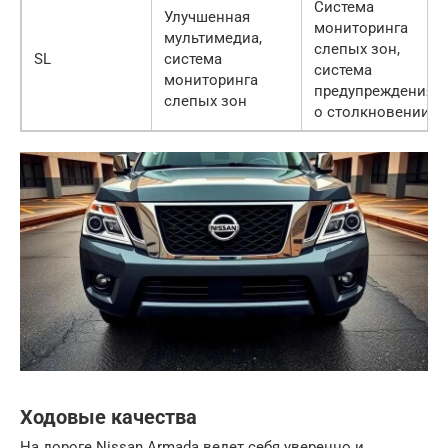
Система
Улучшенная
мониторинга
мультимедиа,
слепых зон,
SL
система
система
мониторинга
предупреждения
слепых зон
о столкновении
Ходовые качества
На дороге Nissan Armada ведет себя уверенно и