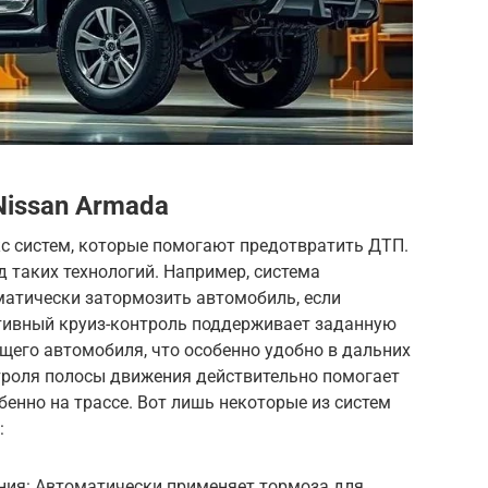
Nissan Armada
кс систем, которые помогают предотвратить ДТП.
д таких технологий. Например, система
атически затормозить автомобиль, если
птивный круиз-контроль поддерживает заданную
щего автомобиля, что особенно удобно в дальних
нтроля полосы движения действительно помогает
бенно на трассе. Вот лишь некоторые из систем
:
ния: Автоматически применяет тормоза для