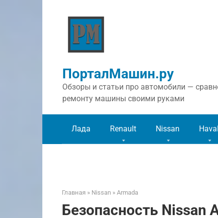
Перейти
к
контенту
ПорталМашин.ру
Обзоры и статьи про автомобили — сравне
ремонту машины своими руками
Лада
Renault
Nissan
Hava
Главная
»
Nissan
»
Armada
Безопасность Nissan 