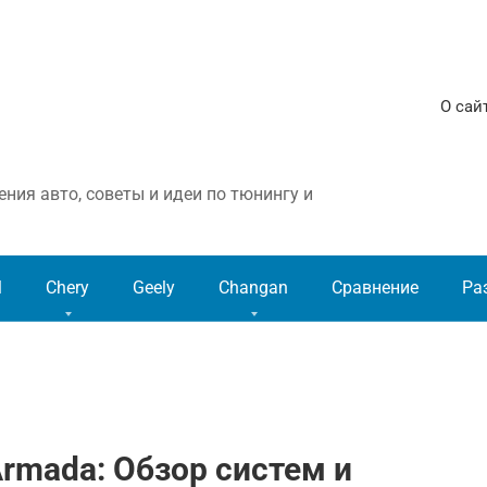
О сай
ния авто, советы и идеи по тюнингу и
l
Chery
Geely
Changan
Сравнение
Ра
Armada: Обзор систем и