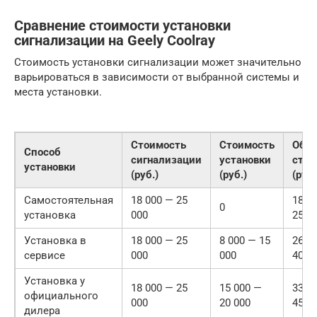
Сравнение стоимости установки
сигнализации на Geely Coolray
Стоимость установки сигнализации может значительно
варьироваться в зависимости от выбранной системы и
места установки.
Стоимость
Стоимость
Общ
Способ
сигнализации
установки
стои
установки
(руб.)
(руб.)
(руб.
Самостоятельная
18 000 — 25
18 0
0
установка
000
25 0
Установка в
18 000 — 25
8 000 — 15
26 0
сервисе
000
000
40 0
Установка у
18 000 — 25
15 000 —
33 0
официального
000
20 000
45 0
дилера