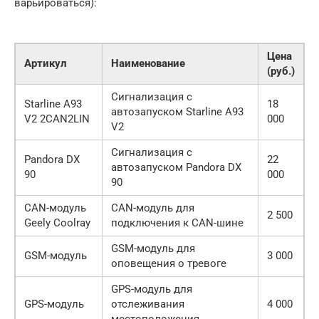
варьироваться):
Цена
Артикул
Наименование
(руб.)
Сигнализация с
Starline A93
18
автозапуском Starline A93
V2 2CAN2LIN
000
V2
Сигнализация с
Pandora DX
22
автозапуском Pandora DX
90
000
90
CAN-модуль
CAN-модуль для
2 500
Geely Coolray
подключения к CAN-шине
GSM-модуль для
GSM-модуль
3 000
оповещения о тревоге
GPS-модуль для
GPS-модуль
отслеживания
4 000
местоположения