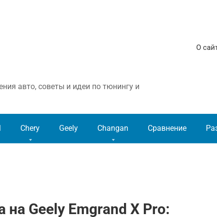
О сай
ния авто, советы и идеи по тюнингу и
l
Chery
Geely
Changan
Сравнение
Ра
 на Geely Emgrand X Pro: