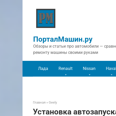
Перейти
к
контенту
ПорталМашин.ру
Обзоры и статьи про автомобили — сравне
ремонту машины своими руками
Лада
Renault
Nissan
Hava
Главная
»
Geely
Установка автозапуска