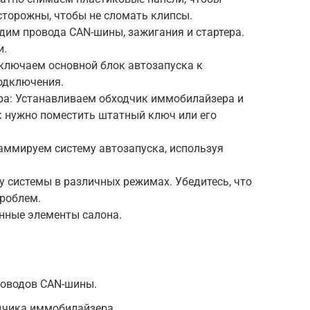
осторожны, чтобы не сломать клипсы.
дим провода CAN-шины, зажигания и стартера.
и.
дключаем основной блок автозапуска к
одключения.
ра: Устанавливаем обходчик иммобилайзера и
к нужно поместить штатный ключ или его
аммируем систему автозапуска, используя
у системы в различных режимах. Убедитесь, что
проблем.
анные элементы салона.
роводов CAN-шины.
дчика иммобилайзера.