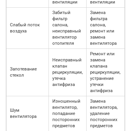
вентиляции
вентиляции
Забитый
Замена
фильтр
фильтра
Слабый поток
салона,
салона,
воздуха
неисправный
ремонт или
вентилятор
замена
отопителя
вентилятора
Ремонт или
Неисправный
замена
клапан
клапана
Запотевание
рециркуляции,
рециркуляции,
стекол
утечка
устранение
антифриза
утечки
антифриза
Изношенный
Замена
вентилятор,
вентилятора,
Шум
попадание
удаление
вентилятора
посторонних
посторонних
предметов
предметов