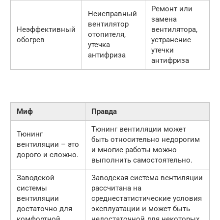
Ремонт или
Неисправный
замена
вентилятор
Неэффективный
вентилятора,
отопителя,
обогрев
устранение
утечка
утечки
антифриза
антифриза
Миф
Правда
Тюнинг вентиляции может
Тюнинг
быть относительно недорогим
вентиляции – это
и многие работы можно
дорого и сложно.
выполнить самостоятельно.
Заводской
Заводская система вентиляции
системы
рассчитана на
вентиляции
среднестатистические условия
достаточно для
эксплуатации и может быть
комфортной
недостаточной для некоторых