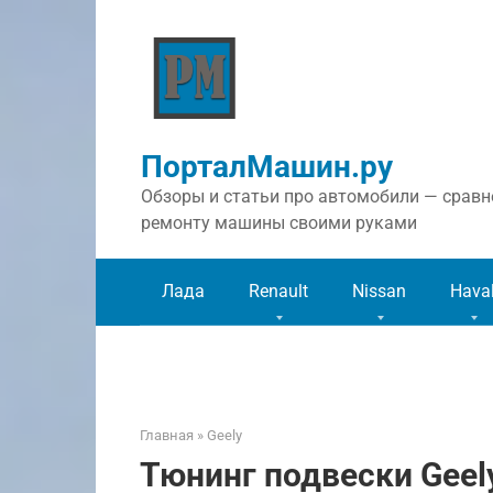
Перейти
к
контенту
ПорталМашин.ру
Обзоры и статьи про автомобили — сравне
ремонту машины своими руками
Лада
Renault
Nissan
Hava
Главная
»
Geely
Тюнинг подвески Geel