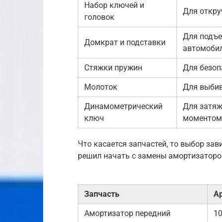
Набор ключей и
Для откру
головок
Для подъе
Домкрат и подставки
автомоби
Стяжки пружин
Для безоп
Молоток
Для выбив
Динамометрический
Для затяж
ключ
моментом
Что касается запчастей, то выбор зави
решил начать с замены амортизаторов
Запчасть
А
Амортизатор передний
1