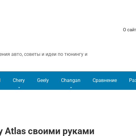
О сай
ния авто, советы и идеи по тюнингу и
l
Chery
Geely
Changan
Сравнение
Ра
y Atlas своими руками