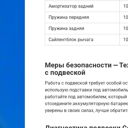
Амортизатор задний
1
Пружина передняя
1
Пружина задняя
1
Сайлентблок рычага
1
Меры безопасности ⎼ Те
с подвеской
Работа с подвеской требует особой о
использую подставки под автомобиль
работайте под автомобилем, который
отсоедините аккумуляторную батарею 
уверены в своих силах, лучше обрати
Диагностика подвески Ge