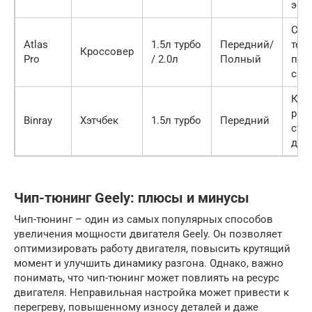
эко
Сов
Atlas
1.5л турбо
Передний/
тех
Кроссовер
Pro
/ 2.0л
Полный
про
сал
Ком
раз
Binray
Хэтчбек
1.5л турбо
Передний
сти
диз
Чип-тюнинг Geely: плюсы и минусы
Чип-тюнинг – один из самых популярных способов
увеличения мощности двигателя Geely. Он позволяет
оптимизировать работу двигателя, повысить крутящий
момент и улучшить динамику разгона. Однако, важно
понимать, что чип-тюнинг может повлиять на ресурс
двигателя. Неправильная настройка может привести к
перегреву, повышенному износу деталей и даже