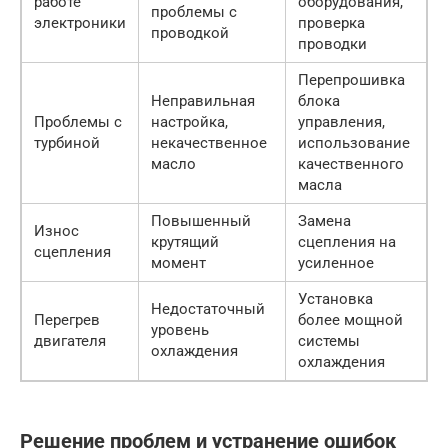
работе
оборудования,
проблемы с
электроники
проверка
проводкой
проводки
Перепрошивка
Неправильная
блока
Проблемы с
настройка,
управления,
турбиной
некачественное
использование
масло
качественного
масла
Повышенный
Замена
Износ
крутящий
сцепления на
сцепления
момент
усиленное
Установка
Недостаточный
Перегрев
более мощной
уровень
двигателя
системы
охлаждения
охлаждения
Решение проблем и устранение ошибок