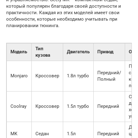
который популярен благодаря своей доступности и
практичности. Каждая из этих моделей имеет свои
особенности, которые необходимо учитывать при
планировании тюнинга.
Тип
Модель
Двигатель
Привод
Осо
кузова
Про
Передний/
сал
Monjaro
Кроссовер
1.8л турбо
Полный
ком
под
Спо
диз
Coolray
Кроссовер
1.5л турбо
Передний
хор
упр
Дос
MK
Седан
1.5л
Передний
цена