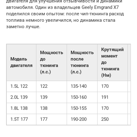
двигателя для улучшения отзывчивости и динамики
автомобиля. Один из владельцев Geely Emgrand X7
поделился своим опытом: после чип-тюнинга расход
топлива немного увеличился, но динамика стала
заметно лучше.
Крутящий
К
Мощность
Мощность
момент
мо
Модель
до
после
до
по
двигателя
тюнинга
тюнинга
тюнинга
тю
(л.с.)
(л.с.)
(Нм)
(Н
1.5L 122
122
135-140
170
18
2.0L 139
139
150-160
191
20
1.8L 138
138
150-155
170
18
1.5T 177
177
190-200
250
27