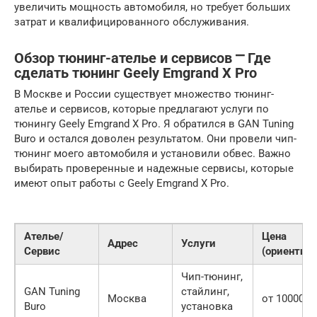
увеличить мощность автомобиля, но требует больших
затрат и квалифицированного обслуживания.
Обзор тюнинг-ателье и сервисов ⎻ Где
сделать тюнинг Geely Emgrand X Pro
В Москве и России существует множество тюнинг-
ателье и сервисов, которые предлагают услуги по
тюнингу Geely Emgrand X Pro. Я обратился в GAN Tuning
Buro и остался доволен результатом. Они провели чип-
тюнинг моего автомобиля и установили обвес. Важно
выбирать проверенные и надежные сервисы, которые
имеют опыт работы с Geely Emgrand X Pro.
Ателье/
Цена
Адрес
Услуги
Сервис
(ориентиро
Чип-тюнинг,
GAN Tuning
стайлинг,
Москва
от 10000 ру
Buro
установка