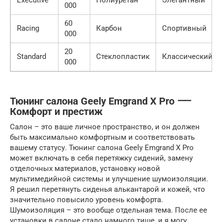
Executive
Полиуретан
Элегантный
000
60
Racing
Карбон
Спортивный
000
20
Standard
Стеклопластик
Классический
000
Тюнинг салона Geely Emgrand X Pro ⸺
Комфорт и престиж
Салон – это ваше личное пространство, и он должен
быть максимально комфортным и соответствовать
вашему статусу. Тюнинг салона Geely Emgrand X Pro
может включать в себя перетяжку сидений, замену
отделочных материалов, установку новой
мультимедийной системы и улучшение шумоизоляции.
Я решил перетянуть сиденья алькантарой и кожей, что
значительно повысило уровень комфорта.
Шумоизоляция – это вообще отдельная тема. После ее
установки в салоне стало намного тише, и я могу