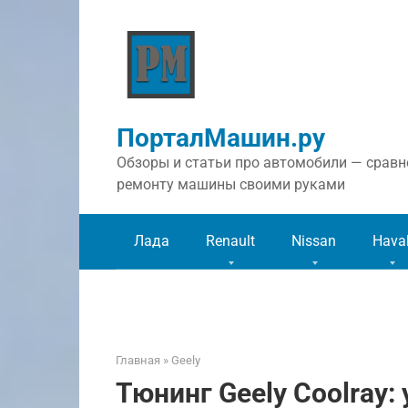
Перейти
к
контенту
ПорталМашин.ру
Обзоры и статьи про автомобили — сравне
ремонту машины своими руками
Лада
Renault
Nissan
Hava
Главная
»
Geely
Тюнинг Geely Coolray: