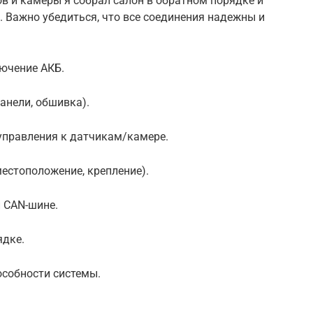
в и камеры я собрал салон в обратном порядке и
 Важно убедиться, что все соединения надежны и
лючение АКБ.
анели, обшивка).
управления к датчикам/камере.
естоположение, крепление).
и CAN-шине.
ядке.
особности системы.