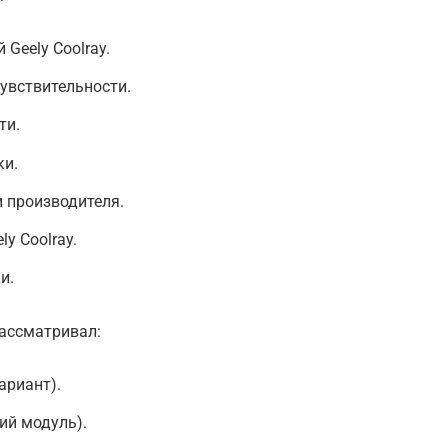
Geely Coolray.
увствительности.
ти.
ки.
 производителя.
y Coolray.
и.
рассматривал:
ариант).
ий модуль).