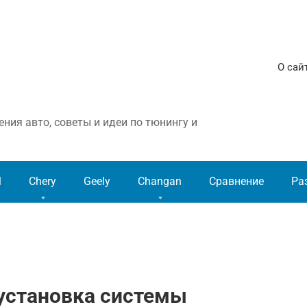
О сай
ния авто, советы и идеи по тюнингу и
l
Chery
Geely
Changan
Сравнение
Ра
 установка системы