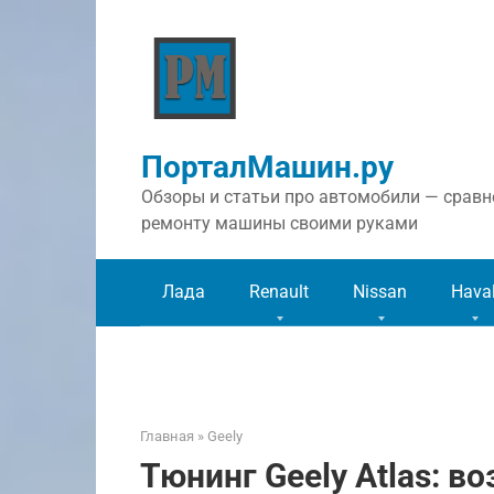
Перейти
к
контенту
ПорталМашин.ру
Обзоры и статьи про автомобили — сравне
ремонту машины своими руками
Лада
Renault
Nissan
Hava
Главная
»
Geely
Тюнинг Geely Atlas: 