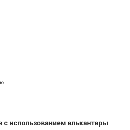
:
ую
т
as с использованием алькантары