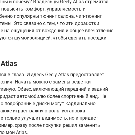
ны и почему? Владельцы Geely Atlas стремятся
и повысить комфорт, управляемость и
бенно популярны тюнинг салона, чип-тюнинг
емы. Это связано с тем, что эти доработки
е на ощущения от вождения и общее впечатление
суются шумоизоляцией, чтобы сделать поездки
Atlas
ся в глаза. И здесь Geely Atlas предоставляет
ения. Начать можно с замены решетки
ссивную. Обвес, включающий передний и задний
придаст автомобилю более спортивный вид. Не
ьно подобранные диски могут кардинально
также играет важную роль: установка
е только улучшит видимость, но и придаст
имер, сразу после покупки решил заменить
о мой Atlas.