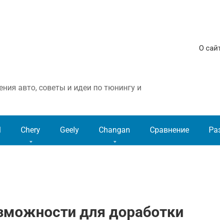
О сай
ния авто, советы и идеи по тюнингу и
l
Chery
Geely
Changan
Сравнение
Ра
возможности для доработки