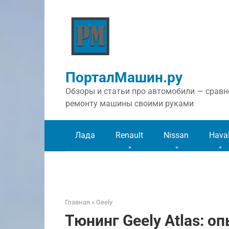
Перейти
к
контенту
ПорталМашин.ру
Обзоры и статьи про автомобили — сравне
ремонту машины своими руками
Лада
Renault
Nissan
Hava
Главная
»
Geely
Тюнинг Geely Atlas: о