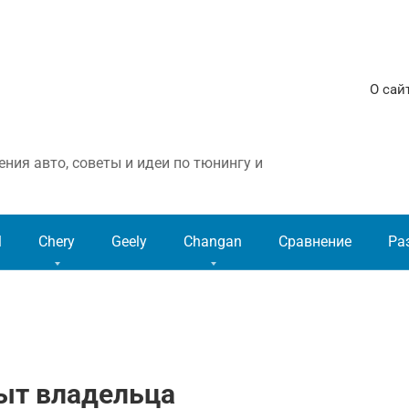
О сай
ния авто, советы и идеи по тюнингу и
l
Chery
Geely
Changan
Сравнение
Ра
пыт владельца