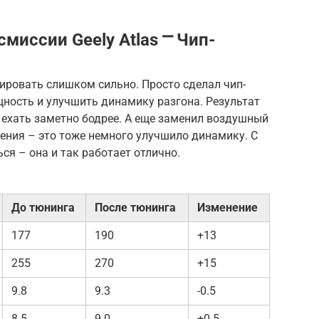
миссии Geely Atlas ⎻ Чип-
ировать слишком сильно. Просто сделал чип-
ность и улучшить динамику разгона. Результат
 ехать заметно бодрее. А еще заменил воздушный
ения – это тоже немного улучшило динамику. С
ся – она и так работает отлично.
До тюнинга
После тюнинга
Изменение
177
190
+13
255
270
+15
9.8
9.3
-0.5
8.5
9.0
+0.5