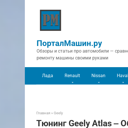
Перейти
к
контенту
ПорталМашин.ру
Обзоры и статьи про автомобили — сравне
ремонту машины своими руками
Лада
Renault
Nissan
Hava
Главная
»
Geely
Тюнинг Geely Atlas ‒ 