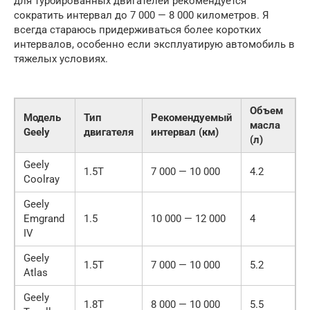
для турбированных двигателей рекомендуется
сократить интервал до 7 000 — 8 000 километров. Я
всегда стараюсь придерживаться более коротких
интервалов, особенно если эксплуатирую автомобиль в
тяжелых условиях.
Объем
Модель
Тип
Рекомендуемый
масла
Geely
двигателя
интервал (км)
(л)
Geely
1.5T
7 000 — 10 000
4.2
Coolray
Geely
Emgrand
1.5
10 000 — 12 000
4
IV
Geely
1.5T
7 000 — 10 000
5.2
Atlas
Geely
1.8T
8 000 — 10 000
5.5